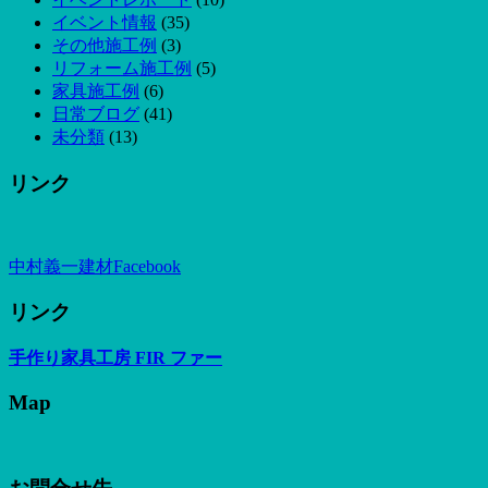
イベント情報
(35)
その他施工例
(3)
リフォーム施工例
(5)
家具施工例
(6)
日常ブログ
(41)
未分類
(13)
リンク
中村義一建材Facebook
リンク
手作り家具工房 FIR ファー
Map