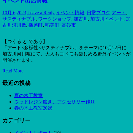
イベント出店情報
10月 6,2023
Leave a Reply
イベント情報
,
日常ブログ
アート
,
サスティナブル
,
ワークショップ
,
加古川
,
加古川イベント
,
加
古川河川敷
,
播磨町
,
稲美町
,
高砂市
【つくる と であう】
「アート×多様性×サスティナブル」をテーマに10月22日に
加古川河川敷にて、大人もコドモも楽しめる野外イベントが
開催されます。
Read More
最近の投稿
夏の木工教室
ウッドレジン磨き、アクセサリー作り
春の木工教室2026
カテゴリー
イベントレポート
(10)