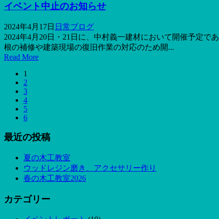
イベント中止のお知らせ
2024年4月17日
日常ブログ
2024年4月20日・21日に、中村義一建材において開催予
根の補修や建築現場の復旧作業の対応のため開...
Read More
1
2
3
4
5
6
最近の投稿
夏の木工教室
ウッドレジン磨き、アクセサリー作り
春の木工教室2026
カテゴリー