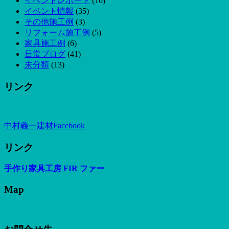
イベントレポート
(10)
イベント情報
(35)
その他施工例
(3)
リフォーム施工例
(5)
家具施工例
(6)
日常ブログ
(41)
未分類
(13)
リンク
中村義一建材Facebook
リンク
手作り家具工房 FIR ファー
Map