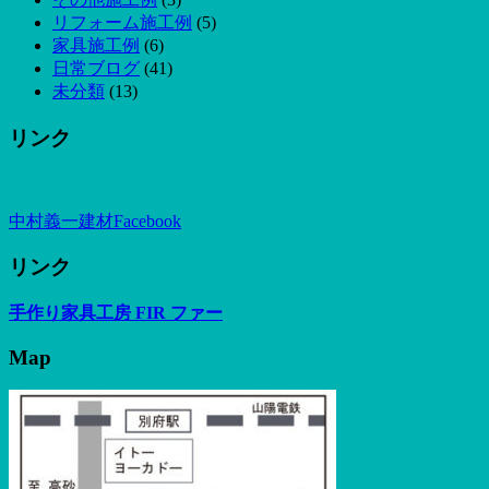
リフォーム施工例
(5)
家具施工例
(6)
日常ブログ
(41)
未分類
(13)
リンク
中村義一建材Facebook
リンク
手作り家具工房 FIR ファー
Map