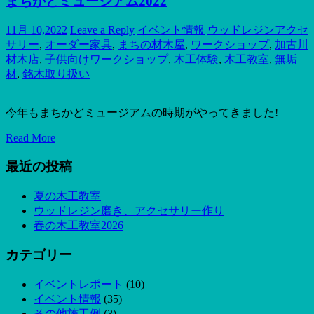
まちかどミュージアム2022
11月 10,2022
Leave a Reply
イベント情報
ウッドレジンアクセ
サリー
,
オーダー家具
,
まちの材木屋
,
ワークショップ
,
加古川
材木店
,
子供向けワークショップ
,
木工体験
,
木工教室
,
無垢
材
,
銘木取り扱い
今年もまちかどミュージアムの時期がやってきました!
Read More
最近の投稿
夏の木工教室
ウッドレジン磨き、アクセサリー作り
春の木工教室2026
カテゴリー
イベントレポート
(10)
イベント情報
(35)
その他施工例
(3)