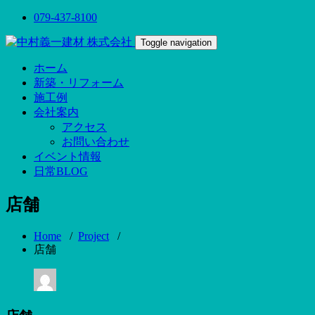
079-437-8100
Toggle navigation
ホーム
新築・リフォーム
施工例
会社案内
アクセス
お問い合わせ
イベント情報
日常BLOG
店舗
Home
/
Project
/
店舗