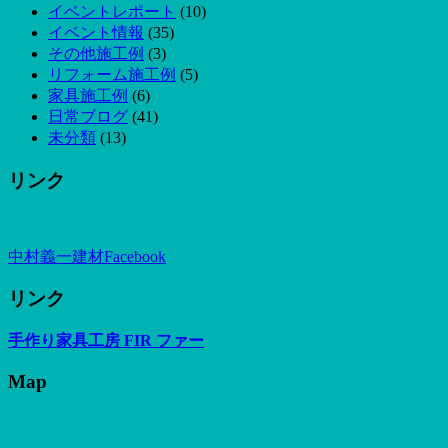
イベントレポート
(10)
イベント情報
(35)
その他施工例
(3)
リフォーム施工例
(5)
家具施工例
(6)
日常ブログ
(41)
未分類
(13)
リンク
中村義一建材Facebook
リンク
手作り家具工房 FIR ファー
Map